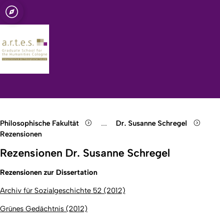
t zu Köln
for the
Open quicklink menu
Suche öffnen
Sprachauswahl öffnen
Menü schließen
Menü öffnen
Philosophische Fakultät
...
Dr. Susanne Schregel
Show remaining breadcrumb items
Rezensionen
Rezensionen Dr. Susanne Schregel
Rezensionen zur Dissertation
Archiv für Sozialgeschichte 52 (2012)
Grünes Gedächtnis (2012)