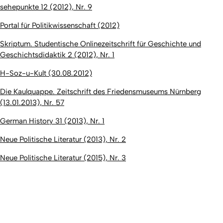
sehepunkte 12 (2012), Nr. 9
Portal für Politikwissenschaft (2012)
Skriptum. Studentische Onlinezeitschrift für Geschichte und
Geschichtsdidaktik 2 (2012), Nr. 1
H-Soz-u-Kult (30.08.2012)
Die Kaulquappe. Zeitschrift des Friedensmuseums Nürnberg
(13.01.2013), Nr. 57
German History 31 (2013), Nr. 1
Neue Politische Literatur (2013), Nr. 2
Neue Politische Literatur (2015), Nr. 3
Nach 
Erstellt am: 6. Januar 2014 zuletzt geändert am: 12. März 2020
Universität zu Köln
Datenschutz
Barrierefreiheitserklärung
Leichte Sprache